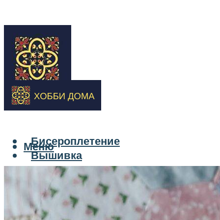
Бисероплетение
Меню
Вышивка
Вязание спицами
Декупаж
Канзаши