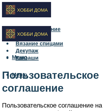
Бисероплетение
Вышивка
Вязание спицами
Декупаж
Меню
Канзаши
Пользовательское
Меню
соглашение
Пользовательское соглашение на