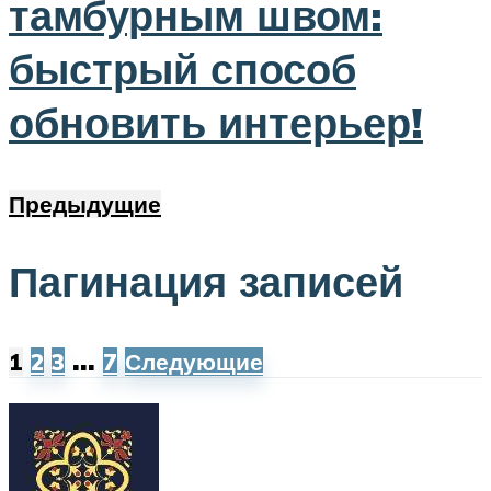
тамбурным швом:
быстрый способ
обновить интерьер!
Предыдущие
Пагинация записей
…
1
2
3
7
Следующие