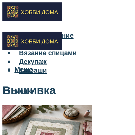
Бисероплетение
Вышивка
Вязание спицами
Декупаж
Меню
Канзаши
Вышивка
Меню