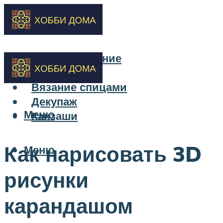
Бисероплетение
Вышивка
Вязание спицами
Декупаж
Меню
Канзаши
Как нарисовать 3D
Меню
рисунки
карандашом