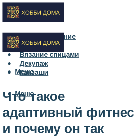
Бисероплетение
Вышивка
Вязание спицами
Декупаж
Меню
Канзаши
Что такое
Меню
адаптивный фитнес
и почему он так