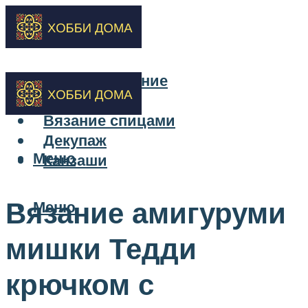
Бисероплетение
Вышивка
Вязание спицами
Декупаж
Меню
Канзаши
Вязание амигуруми
Меню
мишки Тедди
крючком с