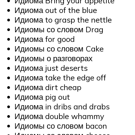
Идиома Bring your appetite
Идиома out of the blue
Идиома to grasp the nettle
Идиомы со словом Drag
Идиома for good
Идиомы со словом Cake
Идиомы о разговорах
Идиома just deserts
Идиома take the edge off
Идиома dirt cheap
Идиома pig out
Идиома in dribs and drabs
Идиома double whammy
Идиомы со словом bacon