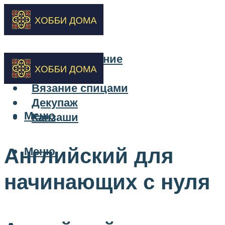
Бисероплетение
Вышивка
Вязание спицами
Декупаж
Меню
Канзаши
Английский для
Меню
начинающих с нуля