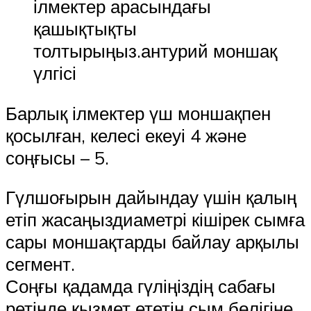
ілмектер арасындағы
қашықтықты
толтырыңыз.антурий моншақ
үлгісі
Барлық ілмектер үш моншақпен
қосылған, келесі екеуі 4 және
соңғысы – 5.
Гүлшоғырын дайындау үшін қалың
етіп жасаңыздиаметрі кішірек сымға
сары моншақтарды байлау арқылы
сегмент.
Соңғы қадамда гүліңіздің сабағы
ретінде қызмет ететін сым бөлігіне