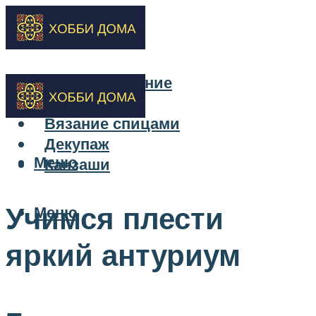
Бисероплетение
Вышивка
Вязание спицами
Декупаж
Меню
Канзаши
Учимся плести
Меню
яркий антуриум