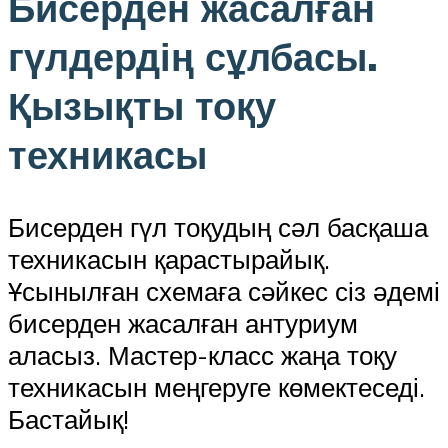
Бисерден жасалған
гүлдердің сұлбасы.
Қызықты тоқу
техникасы
Бисерден гүл тоқудың сәл басқаша
техникасын қарастырайық.
Ұсынылған схемаға сәйкес сіз әдемі
бисерден жасалған антуриум
аласыз. Мастер-класс жаңа тоқу
техникасын меңгеруге көмектеседі.
Бастайық!