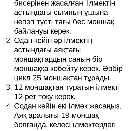
бисерінен жасалған. Ілмектің
астындағы сымның ұшына
негізгі түсті тағы бес моншақ
байлануы керек.
Одан кейін әр ілмектің
астындағы аяқтағы
моншақтардың санын бір
моншаққа көбейту керек. Әрбір
цикл 25 моншақтан тұрады.
12 моншақтан тұратын ілмекті
12 рет тоқу керек.
Содан кейін екі ілмек жасаңыз.
Аяқ аралығы 19 моншақ
болғанда, келесі ілмектердегі