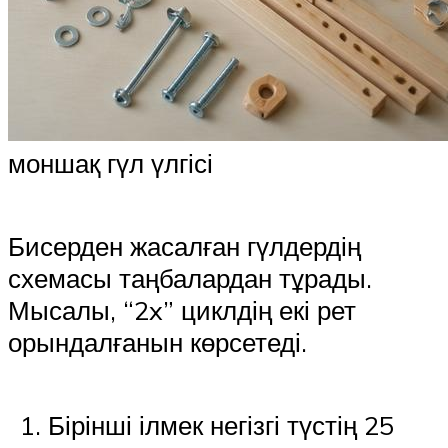
моншақ гүл үлгісі
Бисерден жасалған гүлдердің
схемасы таңбалардан тұрады.
Мысалы, “2x” циклдің екі рет
орындалғанын көрсетеді.
Бірінші ілмек негізгі түстің 25