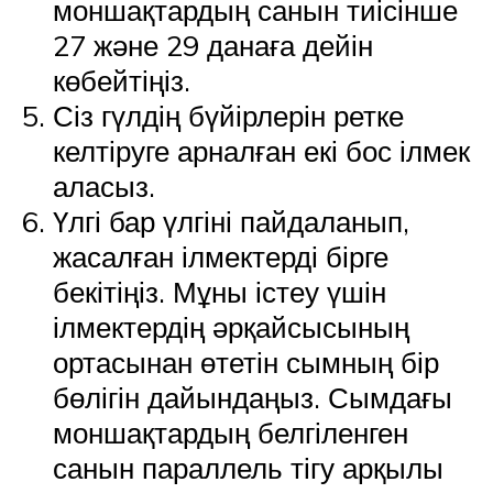
моншақтардың санын тиісінше
27 және 29 данаға дейін
көбейтіңіз.
Сіз гүлдің бүйірлерін ретке
келтіруге арналған екі бос ілмек
аласыз.
Үлгі бар үлгіні пайдаланып,
жасалған ілмектерді бірге
бекітіңіз. Мұны істеу үшін
ілмектердің әрқайсысының
ортасынан өтетін сымның бір
бөлігін дайындаңыз. Сымдағы
моншақтардың белгіленген
санын параллель тігу арқылы