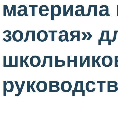
материала 
золотая» 
школьнико
руководст