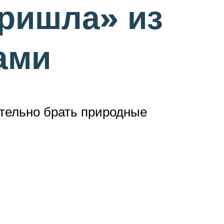
пришла» из
ами
ательно брать природные