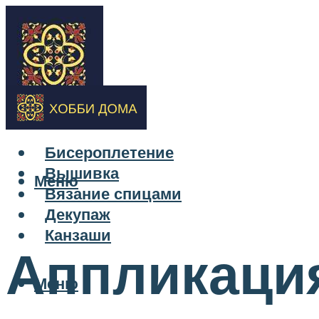
Бисероплетение
Вышивка
Меню
Вязание спицами
Декупаж
Канзаши
Аппликация
Меню