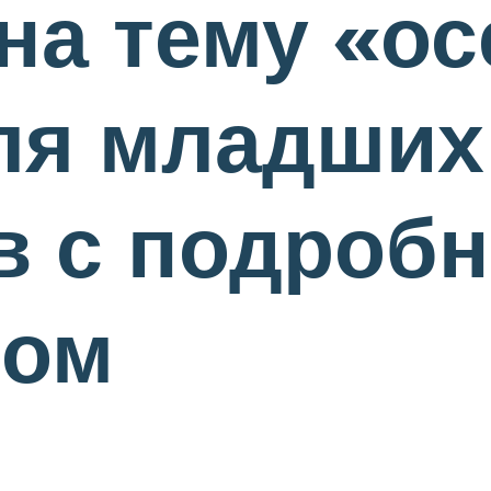
на тему «ос
для младших
в с подроб
вом