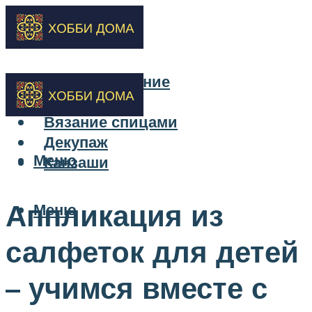
Бисероплетение
Вышивка
Вязание спицами
Декупаж
Меню
Канзаши
Аппликация из
Меню
салфеток для детей
– учимся вместе с