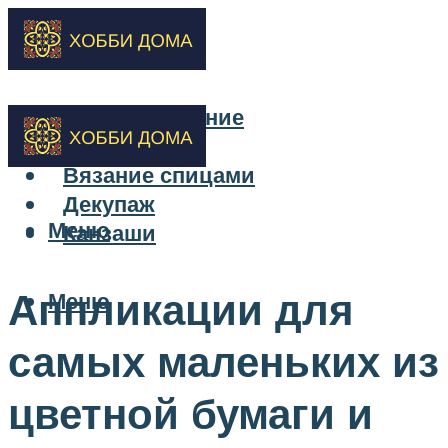
Бисероплетение
Вышивка
Вязание спицами
Декупаж
Меню
Канзаши
Аппликации для
Меню
самых маленьких из
цветной бумаги и