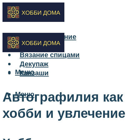
Бисероплетение
Вышивка
Вязание спицами
Декупаж
Меню
Канзаши
Автографилия как
Меню
хобби и увлечение