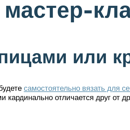
 мастер-кл
спицами или к
 будете
самостоятельно вязать для с
 кардинально отличается друг от дру