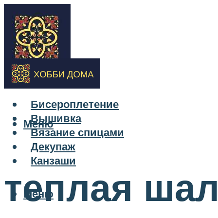
Бисероплетение
Вышивка
Меню
Вязание спицами
Декупаж
Канзаши
теплая ша
Меню