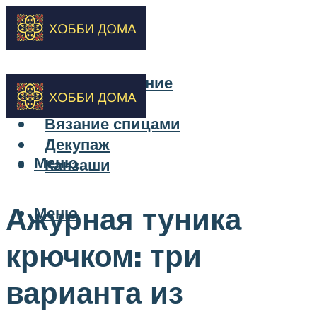
Бисероплетение
Вышивка
Вязание спицами
Декупаж
Меню
Канзаши
Ажурная туника
Меню
крючком: три
варианта из