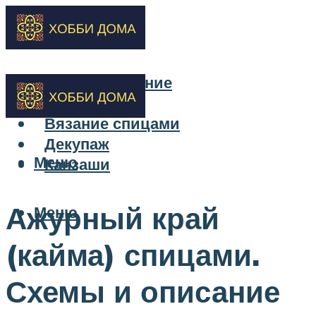
Бисероплетение
Вышивка
Вязание спицами
Декупаж
Меню
Канзаши
Ажурный край
Меню
(кайма) спицами.
Схемы и описание