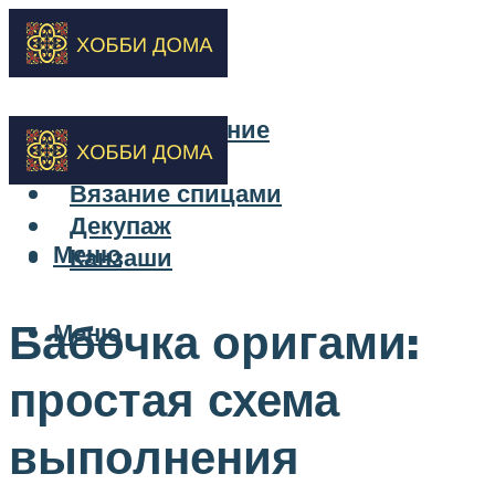
Бисероплетение
Вышивка
Вязание спицами
Декупаж
Меню
Канзаши
Бабочка оригами:
Меню
простая схема
выполнения