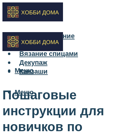
Бисероплетение
Вышивка
Вязание спицами
Декупаж
Меню
Канзаши
Пошаговые
Меню
инструкции для
новичков по