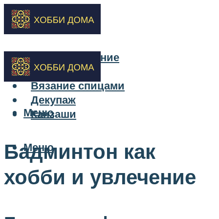
Бисероплетение
Вышивка
Вязание спицами
Декупаж
Меню
Канзаши
Бадминтон как
Меню
хобби и увлечение