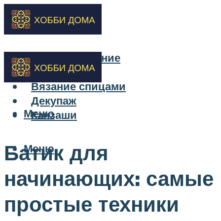
Бисероплетение
Вышивка
Вязание спицами
Декупаж
Меню
Канзаши
Батик для
Меню
начинающих: самые
простые техники