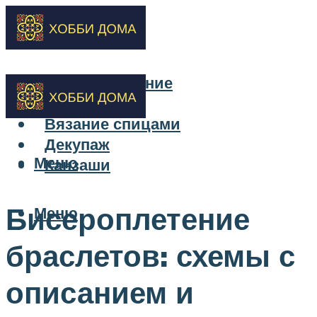
Бисероплетение
Вышивка
Вязание спицами
Декупаж
Меню
Канзаши
Бисероплетение
Меню
браслетов: схемы с
описанием и