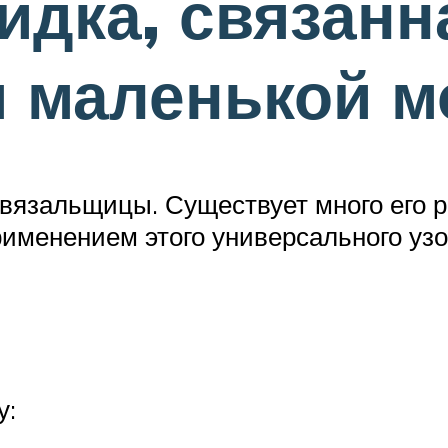
идка, связанн
я маленькой 
е вязальщицы. Существует много его 
рименением этого универсального узо
у: