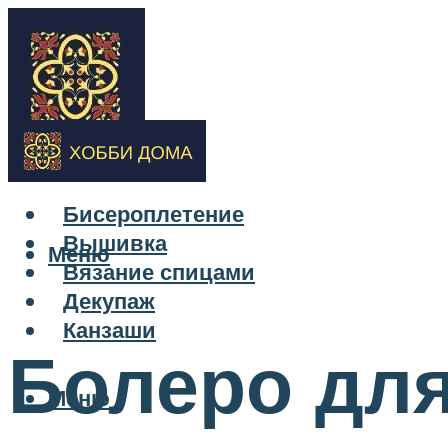
Бисероплетение
Вышивка
Меню
Вязание спицами
Декупаж
Канзаши
Болеро для
Меню