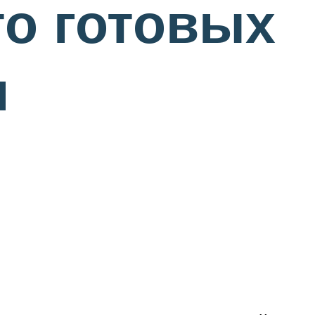
то готовых
и