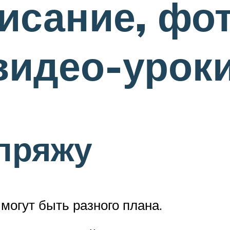
исание, фо
видео-урок
пряжу
могут быть разного плана.