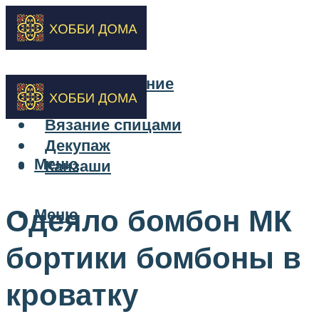
Бисероплетение
Вышивка
Вязание спицами
Декупаж
Меню
Канзаши
Одеяло бомбон МК
Меню
бортики бомбоны в
кроватку