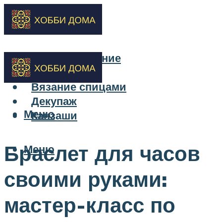
Бисероплетение
Вышивка
Вязание спицами
Декупаж
Меню
Канзаши
Браслет для часов
Меню
своими руками:
мастер-класс по