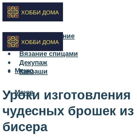
Бисероплетение
Вышивка
Вязание спицами
Декупаж
Меню
Канзаши
Уроки изготовления
Меню
чудесных брошек из
бисера