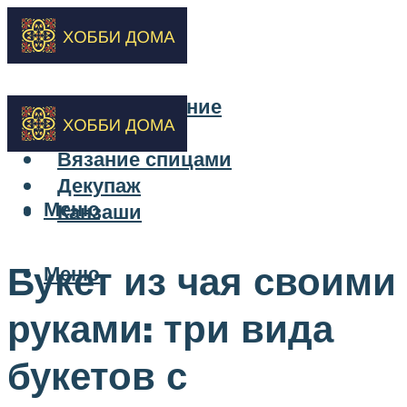
Бисероплетение
Вышивка
Вязание спицами
Декупаж
Меню
Канзаши
Букет из чая своими
Меню
руками: три вида
букетов с