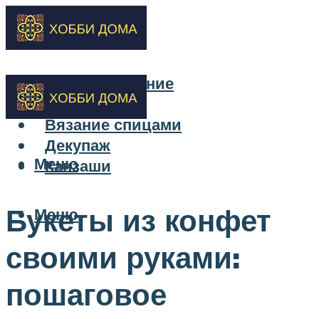
Бисероплетение
Вышивка
Вязание спицами
Декупаж
Меню
Канзаши
Букеты из конфет
Меню
своими руками:
пошаговое