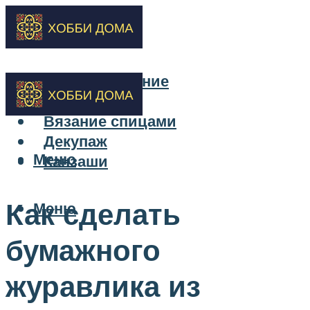
Бисероплетение
Вышивка
Вязание спицами
Декупаж
Меню
Канзаши
Как сделать
Меню
бумажного
журавлика из