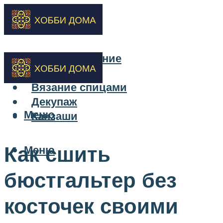
Бисероплетение
Вышивка
Вязание спицами
Декупаж
Меню
Канзаши
Как сшить
Меню
бюстгальтер без
косточек своими