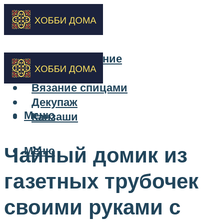
Бисероплетение
Вышивка
Вязание спицами
Декупаж
Меню
Канзаши
Чайный домик из
Меню
газетных трубочек
своими руками с