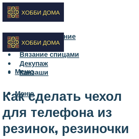
Бисероплетение
Вышивка
Вязание спицами
Декупаж
Меню
Канзаши
Как сделать чехол
Меню
для телефона из
резинок, резиночки