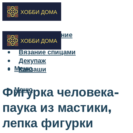
Бисероплетение
Вышивка
Вязание спицами
Декупаж
Меню
Канзаши
Фигурка человека-
Меню
паука из мастики,
лепка фигурки