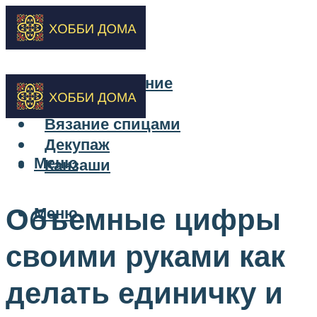
Бисероплетение
Вышивка
Вязание спицами
Декупаж
Меню
Канзаши
Объемные цифры
Меню
своими руками как
делать единичку и