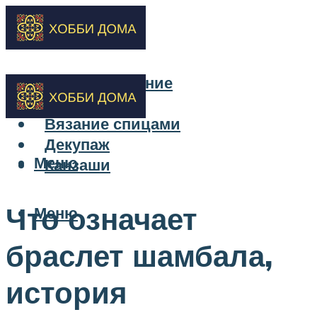
Бисероплетение
Вышивка
Вязание спицами
Декупаж
Меню
Канзаши
Что означает
Меню
браслет шамбала,
история