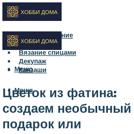
Бисероплетение
Вышивка
Вязание спицами
Декупаж
Меню
Канзаши
Цветок из фатина:
Меню
создаем необычный
подарок или