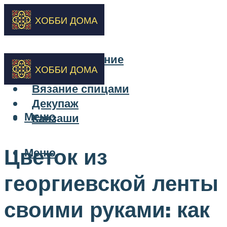
Бисероплетение
Вышивка
Вязание спицами
Декупаж
Меню
Канзаши
Цветок из
Меню
георгиевской ленты
своими руками: как