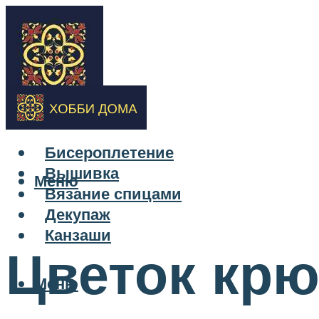
Бисероплетение
Вышивка
Меню
Вязание спицами
Декупаж
Канзаши
Цветок крю
Меню