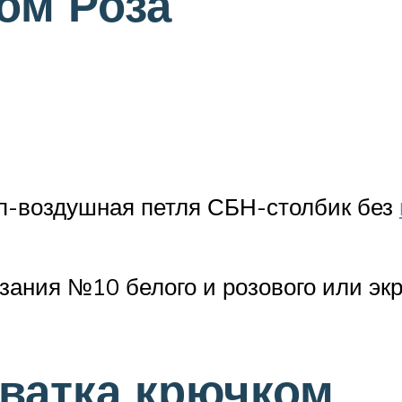
ом Роза
вп-воздушная петля СБН-столбик без
ания №10 белого и розового или экр
ватка крючком