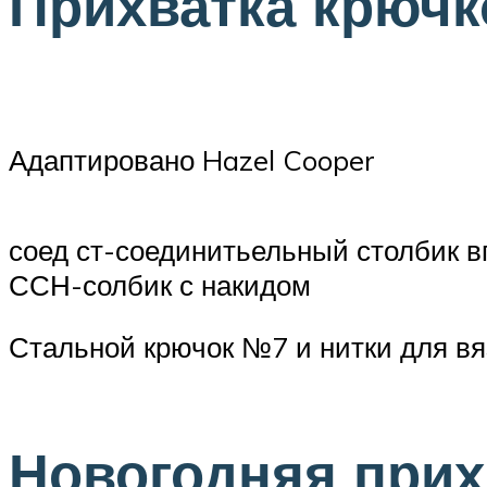
Прихватка крючк
Адаптировано Hazel Cooper
соед ст-соединитьельный столбик 
ССН-солбик с накидом
Стальной крючок №7 и нитки для вяз
Новогодняя прих