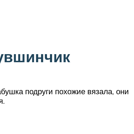
кувшинчик
абушка подруги похожие вязала, они
я.