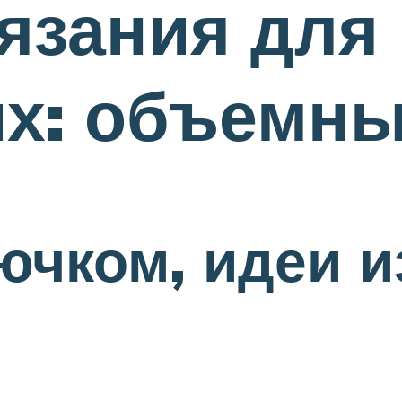
язания для
х: объемны
ючком, идеи и