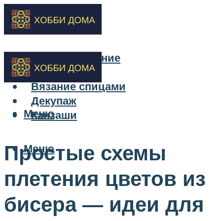
Бисероплетение
Вышивка
Вязание спицами
Декупаж
Меню
Канзаши
Простые схемы
Меню
плетения цветов из
бисера — идеи для