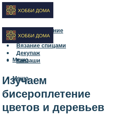
Бисероплетение
Вышивка
Вязание спицами
Декупаж
Меню
Канзаши
Изучаем
Меню
бисероплетение
цветов и деревьев