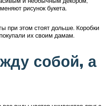
расивым и необычным декором,
меняют рисунок букета.
ты при этом стоят дольше. Коробки
 покупали их своим дамам.
жду собой, а
 все виды цветов уживаются друг с