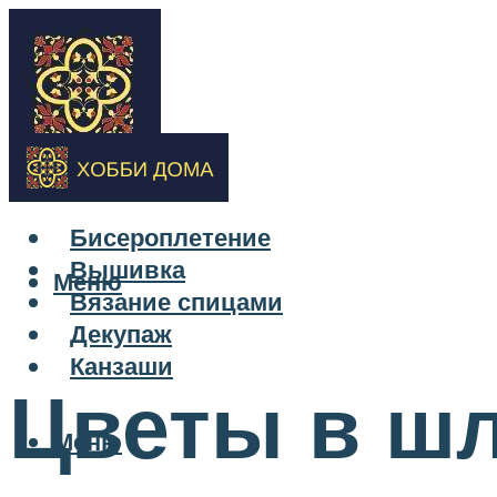
Бисероплетение
Вышивка
Меню
Вязание спицами
Декупаж
Канзаши
Цветы в шл
Меню