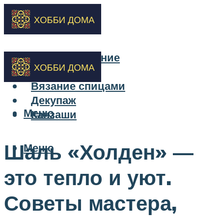
Бисероплетение
Вышивка
Вязание спицами
Декупаж
Меню
Канзаши
Шаль «Холден» —
Меню
это тепло и уют.
Советы мастера,