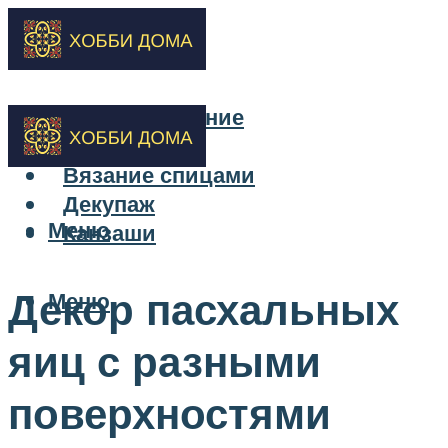
Бисероплетение
Вышивка
Вязание спицами
Декупаж
Меню
Канзаши
Декор пасхальных
Меню
яиц с разными
поверхностями