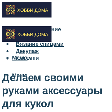
Бисероплетение
Вышивка
Вязание спицами
Декупаж
Меню
Канзаши
Делаем своими
Меню
руками аксессуары
для кукол