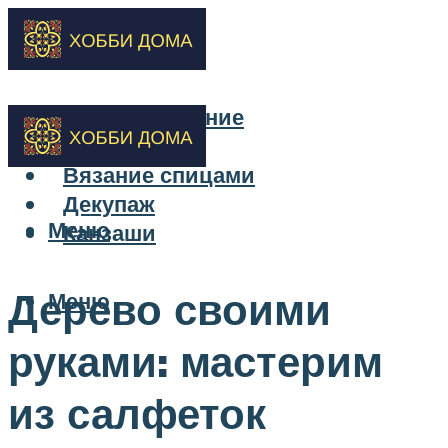
Бисероплетение
Вышивка
Вязание спицами
Декупаж
Меню
Канзаши
Дерево своими
Меню
руками: мастерим
из салфеток