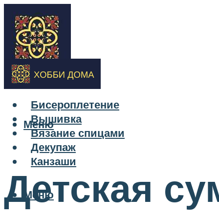
Бисероплетение
Вышивка
Меню
Вязание спицами
Декупаж
Канзаши
Детская су
Меню