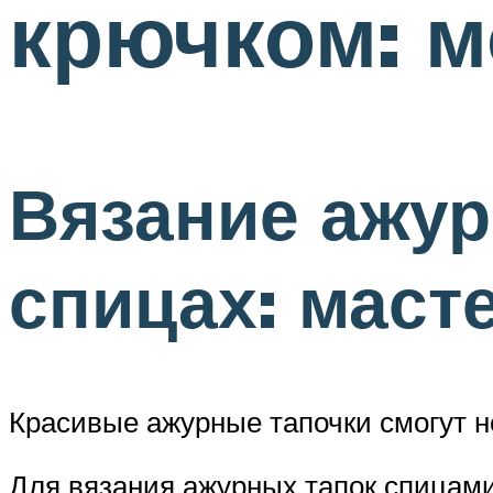
крючком: м
Вязание ажур
спицах: маст
Красивые ажурные тапочки смогут не
Для вязания ажурных тапок спицами