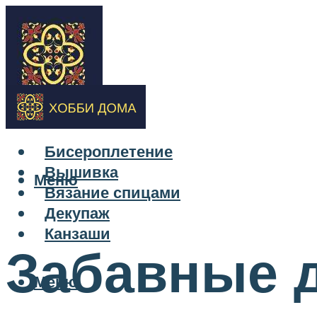
Бисероплетение
Вышивка
Меню
Вязание спицами
Декупаж
Канзаши
Забавные д
Меню