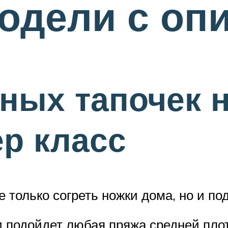
одели с оп
ных тапочек н
ер класс
 только согреть ножки дома, но и по
 подойдет любая пряжа средней пло