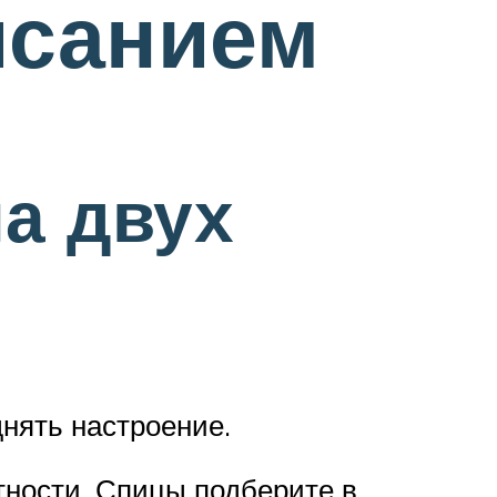
исанием
а двух
днять настроение.
тности. Спицы подберите в