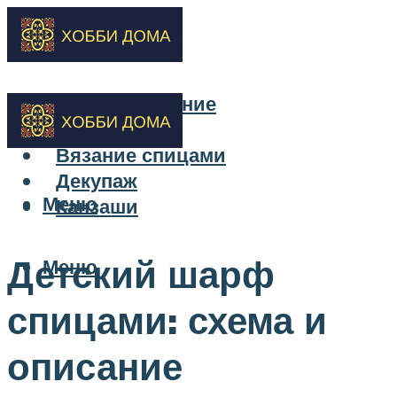
Бисероплетение
Вышивка
Вязание спицами
Декупаж
Меню
Канзаши
Детский шарф
Меню
спицами: схема и
описание