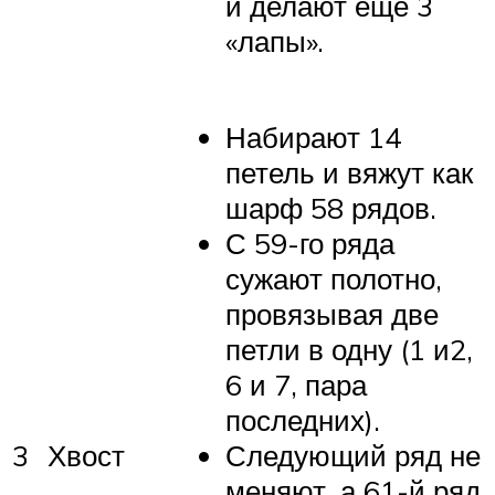
и делают еще 3
«лапы».
Набирают 14
петель и вяжут как
шарф 58 рядов.
С 59-го ряда
сужают полотно,
провязывая две
петли в одну (1 и2,
6 и 7, пара
последних).
3
Хвост
Следующий ряд не
меняют, а 61-й ряд