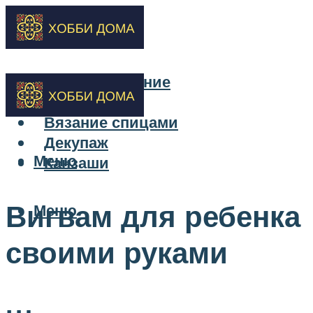
Бисероплетение
Вышивка
Вязание спицами
Декупаж
Меню
Канзаши
Вигвам для ребенка
Меню
своими руками