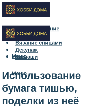
Бисероплетение
Вышивка
Вязание спицами
Декупаж
Меню
Канзаши
Использование
Меню
бумага тишью,
поделки из неё