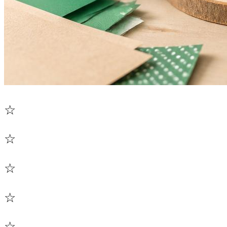
☆
☆
☆
☆
☆