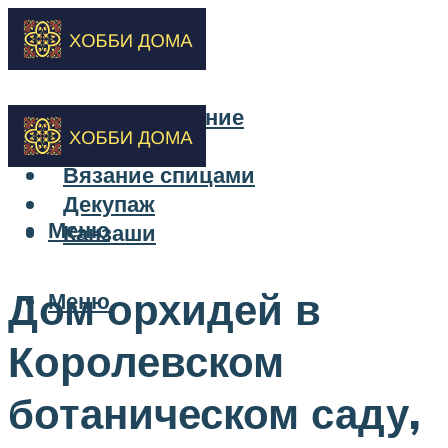
Бисероплетение
Вышивка
Вязание спицами
Декупаж
Меню
Канзаши
Дом орхидей в
Меню
Королевском
ботаническом саду,