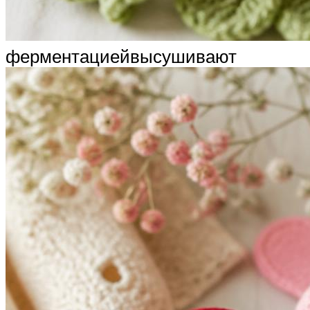
ферментациейвысушивают