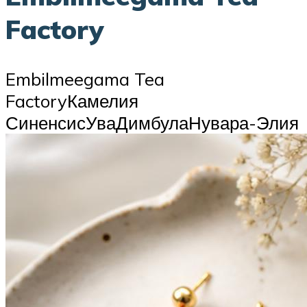
Factory
Embilmeegama Tea
FactoryКамелия
СиненсисУваДимбулаНувара-Элия