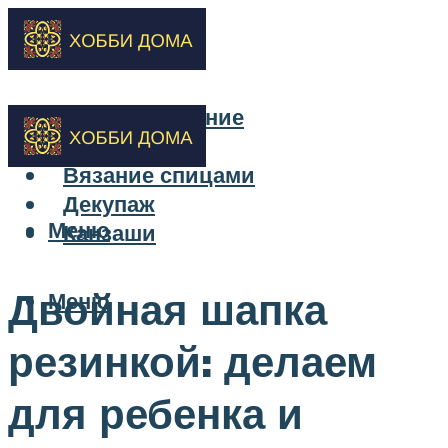
Бисероплетение
Вышивка
Вязание спицами
Декупаж
Меню
Канзаши
Двойная шапка
Меню
резинкой: делаем
для ребенка и